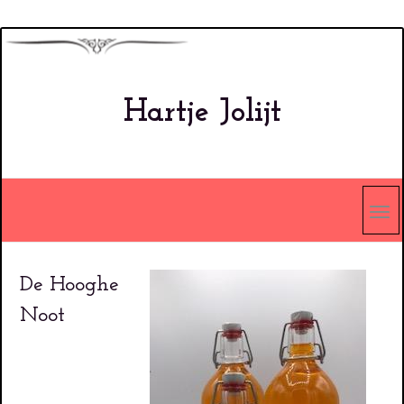
Overslaan
en
naar
Hartje Jolijt
de
inhoud
gaan
De Hooghe
Noot