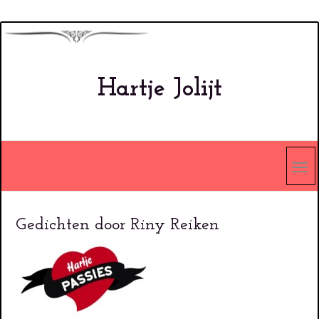
Overslaan
en
naar
Hartje Jolijt
de
inhoud
gaan
Gedichten door Riny Reiken