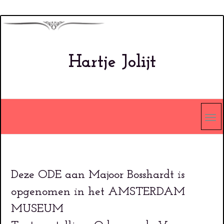
Overslaan
en
naar
Hartje Jolijt
de
inhoud
gaan
Deze ODE aan Majoor Bosshardt is
opgenomen in het AMSTERDAM
MUSEUM