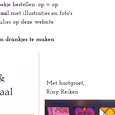
ekje bestellen: op = op
haa
l
met illustraties en foto's
lier op deze website.
m drankjes te maken.
Met hartgroet,
Riny Reiken