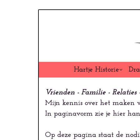
Overslaan
en
naar
de
inhoud
gaan
Hartje Historie
Dra
Vrienden - Familie - Relaties 
Mijn kennis over het maken va
In paginavorm zie je hier han
Op deze pagina staat de nodi