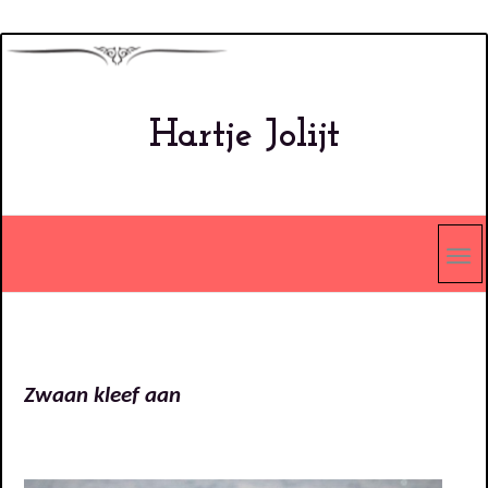
Overslaan
en
naar
Hartje Jolijt
de
inhoud
gaan
Zwaan kleef aan