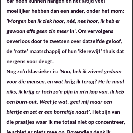
bar heen kunnen hangen en het altijd veel
moeilijker hebben dan een ander, onder het mom:
'Morgen ben ik ziek hoor, néé, nee hoor, ik heb er
gewoon effe geen zin meer in'
. Om vervolgens
oeverloos door te zwetsen over datzelfde geloof,
de ‘rotte’ maatschappij of hun ‘klerewijf’ thuis dat
nergens voor deugt.
Nog zo’n klassieker is:
'Nou, heb ik zóveel gedaan
voor die mensen, en wat krijg ik terug? He-le-maal
niks, ik krijg er toch zo'n pijn in m'n kop van, ik heb
een burn-out. Weet je wat, geef mij maar een
biertje en zet er een borreltje naast'
. Het zijn van
die praatjes waar ik me totaal niet op concentreer,
je schiet er niets mee op. Bovendien denk ik,