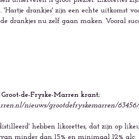
s uitserveren is groot plezier. Likorettes zijn
. 'Hartje drankjes' zijn een echte uitkomst voo
nt de drankjes nu zelf gaan maken. Vooral s
e Groot-de-Fryske-Marren krant;
rren.nl/nieuws/grootdefryskemarren/63456/
stilleerd' hebben likorettes, dat zijn op like
e van minder dan 15% en minimaal 12% alc