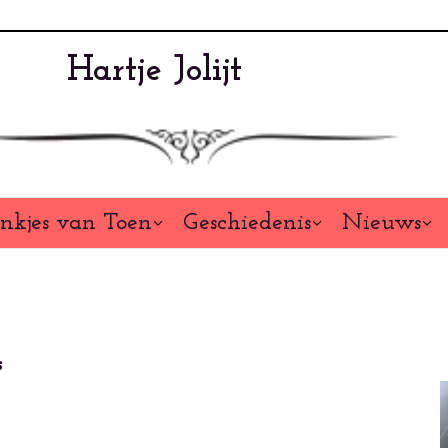
Hartje Jolijt
nkjes van Toen
Geschiedenis
Nieuws
s