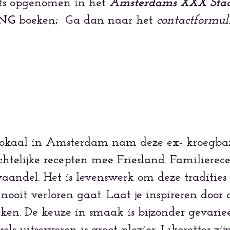
lfs opgenomen in het
Amsterdams XXX Stads
ING
boeken
;
Ga dan naar het
contactformul
okaal in Amsterdam nam deze ex- kroegbazin
elijke recepten mee Friesland. Familierec
aandel. Het is levenswerk om deze tradities 
ooit verloren gaat. Laat je inspireren door 
aken. De keuze in smaak is bijzonder gevarie