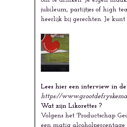
om te drinken. Je eigen maaksel
jubileum, partijtjes of high tea
heerlijk bij gerechten. Je ku
Lees hier een interview in d
https://www.grootdefryskema
Wat zijn Likorettes ?
Volgens het 'Productschap Gedi
een matig alcoholpercentag