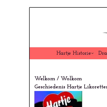
Overslaan
en
naar
de
inhoud
gaan
Hartje Historie
Dra
Welkom / Wolkom
Geschiedenis Hartje Likorette