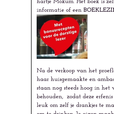
hartje Mokum. Het boek is ze
informatie of een
BOEKLEZ
Na de verkoop van het proefl
haar huisgemaakte en ambacht
staan nog steeds hoog in het v
behouden, zodat deze erfenis n
leuk om zelf je drankjes te m