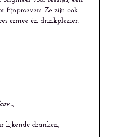
 origineel voor feestjes, een
r fijnproevers. Ze zijn ook
ucces ermee én drinkplezier.
cov…
;
ur lijkende dranken,
.