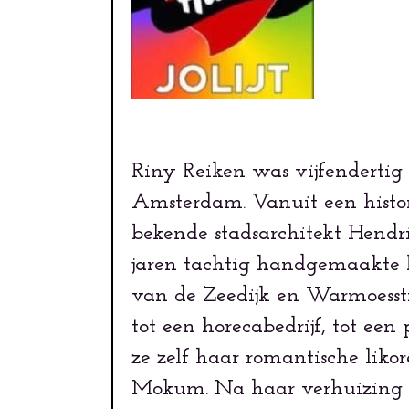
Riny Reiken was vijfendertig 
Amsterdam. Vanuit een histor
bekende stadsarchitekt Hendri
jaren tachtig handgemaakte 
van de Zeedijk en Warmoesst
tot een horecabedrijf, tot een
ze zelf haar romantische lik
Mokum. Na haar verhuizing n