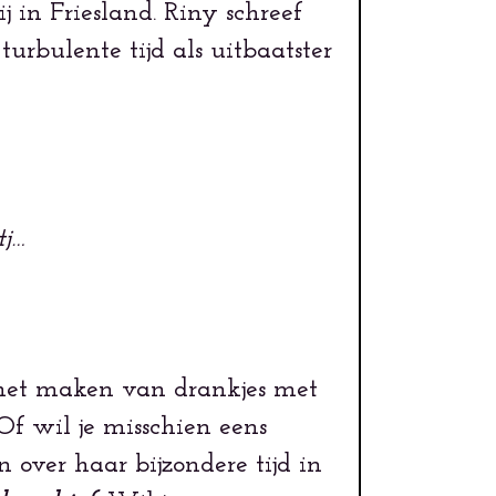
j in Friesland. Riny schreef
rbulente tijd als uitbaatster
tj…
het maken van drankjes met
Of wil je misschien eens
over haar bijzondere tijd in