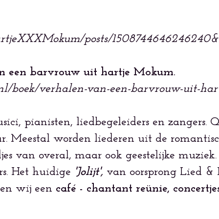
HartjeXXXMokum/posts/1508744646246240&
n een barvrouw uit hartje Mokum.
nl/boek/verhalen-van-een-barvrouw-uit-har
ci, pianisten, liedbegeleiders en zangers. 
. Meestal worden liederen uit de romantisc
edjes van overal, maar ook geestelijke muzie
rs. Het huidige
'Jolijt',
van oorsprong Lied & K
ren wij een
café - chantant reünie, concertjes