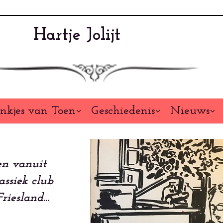
Hartje Jolijt
nkjes van Toen
Geschiedenis
Nieuws
ten vanuit
assiek club
iesland...