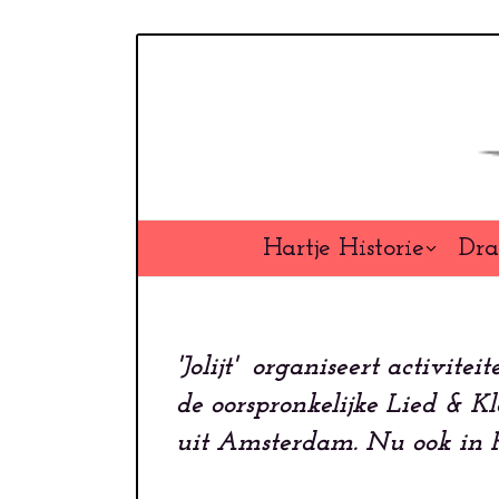
Overslaan
en
naar
de
inhoud
gaan
Hartje Historie
Dra
'Jolijt' organiseert activitei
de oorspronkelijke Lied & Kl
uit Amsterdam. Nu ook in Fr