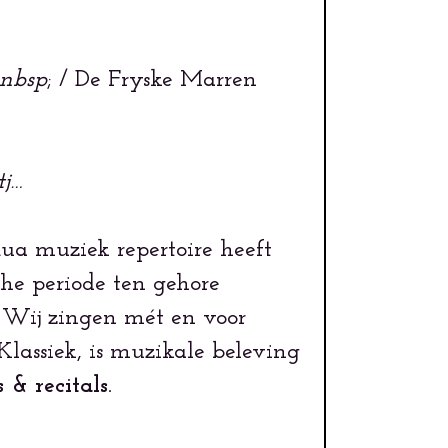
nbsp
; / De Fryske Marren
tj…
Qua muziek repertoire heeft
he periode ten gehore
k. Wij zingen mét en voor
lassiek, is muzikale beleving
 & recitals.