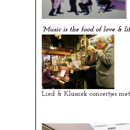
'Music is the food of love & lif
Lied & Klassiek concertjes me