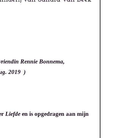
gdvriendin Rennie Bonnema,
overleden 26 aug. 2019 )
er
L
iefde
en is
opgedragen aan mijn