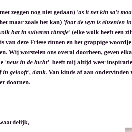
 met zeggen nog niet gedaan)
'as it net kin sa't mo
 het maar zoals het kan)
'foar de wyn is eltsenien in
wolk hat in sulveren rântsje'
(elke wolk heeft een z
is van deze Friese zinnen en het grappige woordje 
. Wij worstelen ons overal doorheen, geven elkaa
ie
'neus in de lucht'
heeft mij altijd weer inspirat
f in gelooft',
dank.
Van kinds af aan ondervinden we
der doornen.
waardelijk,