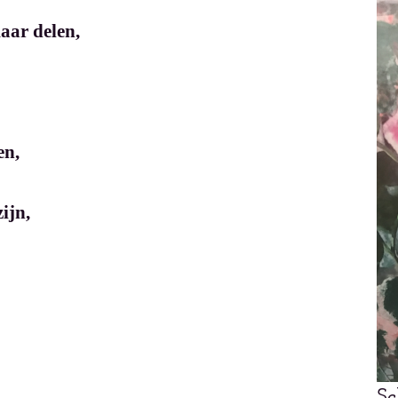
kaar delen,
en,
ijn,
Sc