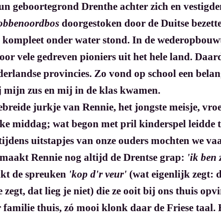
un geboortegrond Drenthe achter zich en vestigde
obbenoordbos
doorgestoken door de Duitse bezette
r kompleet onder water stond. In de wederopbouw
 vele gedreven pioniers uit het hele land. Daardo
erlandse provincies. Zo vond op school een belang
ij mijn zus en mij in de klas kwamen.
breide jurkje van Rennie, het jongste meisje, vro
ke middag; wat begon met pril kinderspel leidde 
tijdens uitstapjes van onze ouders mochten we v
, maakt Rennie nog altijd de Drentse grap:
'ik ben 
uikt de spreuken
'kop d'r veur'
(wat eigenlijk zegt: 
 zegt, dat lieg je niet) die ze ooit bij ons thuis op
ar familie thuis, zó mooi klonk daar de Friese taa