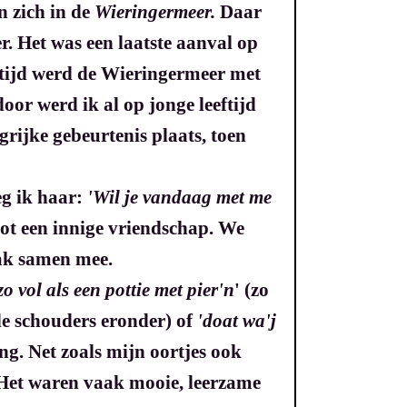
n zich in de
Wieringermeer.
Daar
r. Het was een laatste aanval op
tijd werd de Wieringermeer
met
or werd ik al op jonge leeftijd
rijke gebeurtenis plaats, toen
eg ik haar:
'Wil je vandaag met me
tot een innige vriendschap. We
aak samen mee.
zo vol als een pottie met pier'n
' (zo
de schouders eronder) of
'doat wa'j
ving. Net zoals mijn oortjes ook
l. Het waren vaak mooie, leerzame