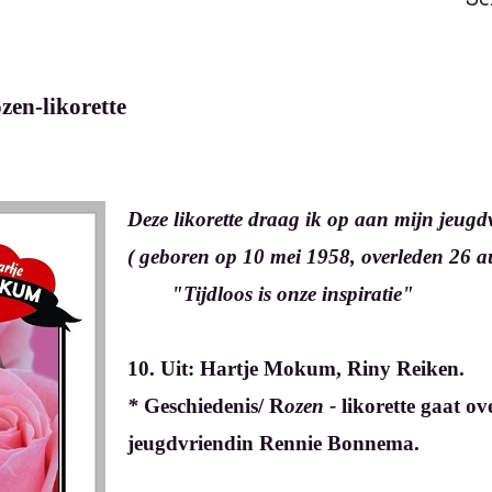
zen-likorette
Deze likorette draag ik op aan mijn jeu
( geboren op 10 mei 1958, 
"Tijdloos is onze inspiratie"
10. Uit: Hartje Mokum, Riny Reiken.
*
Geschiedenis/ R
ozen -
likorette gaat
ov
jeugdvriendin Rennie Bonnema.