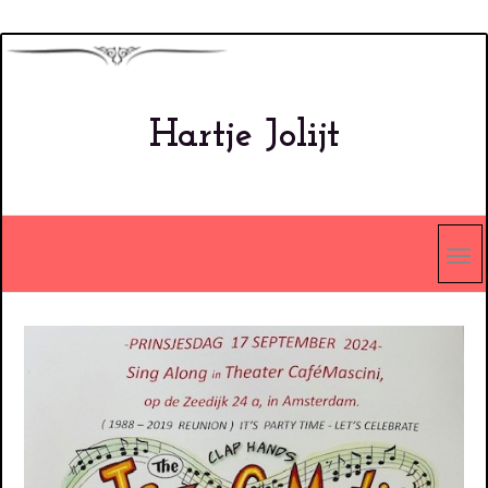
Overslaan
en
naar
Hartje Jolijt
de
inhoud
gaan