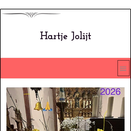
Overslaan
en
naar
Hartje Jolijt
de
inhoud
gaan