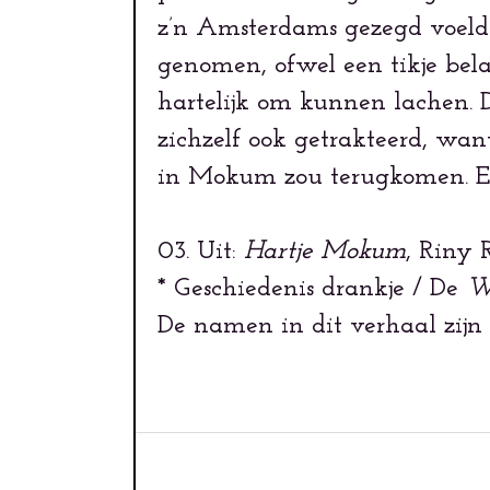
z’n Amsterdams gezegd voeld
genomen, ofwel een tikje bela
hartelijk om kunnen lachen. 
zichzelf ook getrakteerd, want
in Mokum zou terugkomen. En
03. Uit:
Hartje Mokum
, Riny 
* Geschiedenis drankje / De
Wa
De namen in dit verhaal zijn