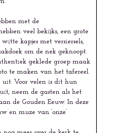
m.
hebben met de
ebben veel bekijks, een grote
itte kapjes met versiersels,
akdoek om de nek geknoopt.
authentiek geklede groep maak
to te maken van het tafereel.
 uit. Voor velen is dit hun
it, neem de gasten als het
 aan de Gouden Eeuw. In deze
ouw en muze van ‘onze’
m nog meer over de kerk te