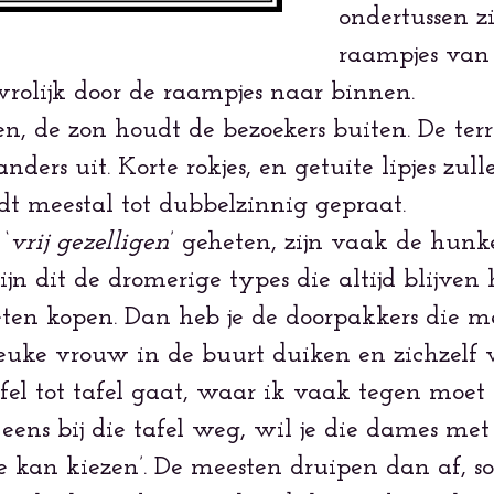
ondertussen z
raampjes va
vrolijk door de raampjes naar binnen.
n, de zon houdt de bezoekers buiten. De terr
nders uit. Korte rokjes, en getuite lipjes z
dt meestal tot dubbelzinnig gepraat.
‘
vrij gezelligen
’ geheten, zijn vaak de hunk
n dit de dromerige types die altijd blijven h
ten kopen. Dan heb je de doorpakkers die m
euke vrouw in de buurt duiken en zichzelf vo
fel tot tafel gaat, waar ik vaak tegen moet
eens bij die tafel weg, wil je die dames met
 je kan kiezen’. De meesten druipen dan af, 