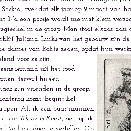
er Saskia, over dat elk jaar op 9 maart van ha
jnt. Na een poosje wordt me met klem verzoc
gegiechel in de groep. Men stoot elkaar aan 
blijf Juliana. Links van het gebouw zijn de
n de dames van lichte zeden, opdat hun wer
lend voor ze zijn.
neens iemand uit het rood
men, terwijl hij een
aar zijn vrienden in de groep.
chterbij komt, begint het
klappen. Als ik een paar mannen
oepen:
‘Klaar is Kees!’
, begrijp ik
 zo lang door te vertellen. Op