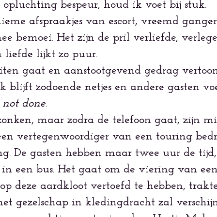
opluchting bespeur, houd ik voet bij stuk.
eme afspraakjes van escort, vreemd gangers o
bemoei. Het zijn de pril verliefde, verlegen 
iefde lijkt zo puur.
iten gaat en aanstootgevend gedrag vertoo
aak blijft zodoende netjes en andere gasten 
k
not done
.
zonken, maar zodra de telefoon gaat, zijn m
en vertegenwoordiger van een touring bedrij
ding. De gasten hebben maar twee uur de ti
in een bus. Het gaat om de viering van een 
p deze aardkloot vertoefd te hebben, traktee
t het gezelschap in kledingdracht zal verschi