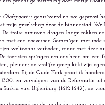
me een prachtige vertoning door Hartje Moku
e Olofspoort
is gearriveerd en we geproost 
et mijn gezelschap door de binnenstad. We h
 De trotse vrouwen dragen lange rokken en w
n met een boezeroen. Sommigen mét rode z
rtijen weliswaar verboden, maar met deze 
De toeristen springen om ons heen om een fo
en, pleinen; de vrolijke groep kijkt zijn ogen
sterdam. Bij de Oude Kerk praat ik honderdu
 1300, en vervolgens van de Reformatie tot
 Saskia van Uijlenburg (1612-1642), de vr
eïnteresseerd en de tourleider vraagt mij o