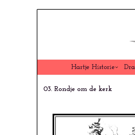
Overslaan
en
naar
de
inhoud
gaan
Hartje Historie
Dra
03. Rondje om de kerk