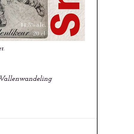
r.
allenwandeling