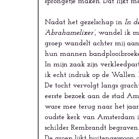
sprongetje maken. Dat lijkt 
Nadat het gezelschap in
In d
‘Abrahamelixer’
, wandel ik m
groep wandelt achter mij aan.
hun mannen bandplooibroeke
In mijn zaak zijn verkleedpa
ik echt indruk op de Wallen. 
De tocht vervolgt langs gracht
eerste bezoek aan de stad Am
ware mee terug naar het jaar
oudste kerk van Amsterdam is
schilder Rembrandt begraven.
De groep lijkt buitengewoon g