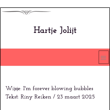
Overslaan
en
naar
Hartje Jolijt
de
inhoud
gaan
Wijsje: I'm forever blowing bubbles
Tekst: Riny Reiken / 23 maart 2025